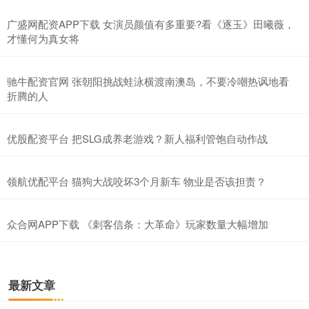
广盛网配资APP下载 女演员颜值有多重要?看《逐玉》田曦薇，
才懂何为真女将
驰牛配资官网 张朝阳挑战蛙泳横渡南澳岛，不要冷嘲热讽地看
折腾的人
优股配资平台 把SLG成养老游戏？新人福利管饱自动作战
领航优配平台 猫狗大战咬坏3个月新车 物业是否该担责？
众合网APP下载 《刺客信条：大革命》玩家数量大幅增加
最新文章