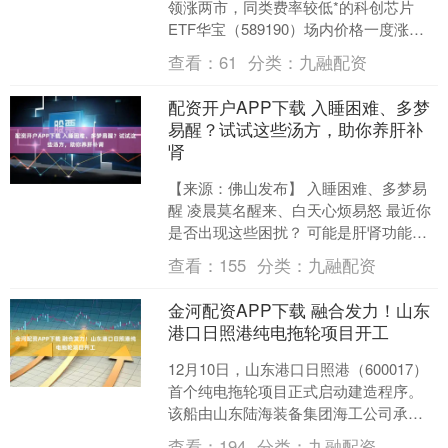
领涨两市，同类费率较低*的科创芯片
ETF华宝（589190）场内价格一度涨超
7%，收涨5.85%，喜提连阳，继前一日
查看：
61
分类：
九融配资
站上....
配资开户APP下载 入睡困难、多梦
易醒？试试这些汤方，助你养肝补
肾
【来源：佛山发布】 入睡困难、多梦易
醒 凌晨莫名醒来、白天心烦易怒 最近你
是否出现这些困扰？ 可能是肝肾功能失
衡 不妨试试这些汤方 01桑葚枸杞猪肝汤
查看：
155
分类：
九融配资
适合人群....
金河配资APP下载 融合发力！山东
港口日照港纯电拖轮项目开工
12月10日，山东港口日照港（600017）
首个纯电拖轮项目正式启动建造程序。
该船由山东陆海装备集团海工公司承
建，船长36米，型宽11米，型深5米，以
查看：
194
分类：
九融配资