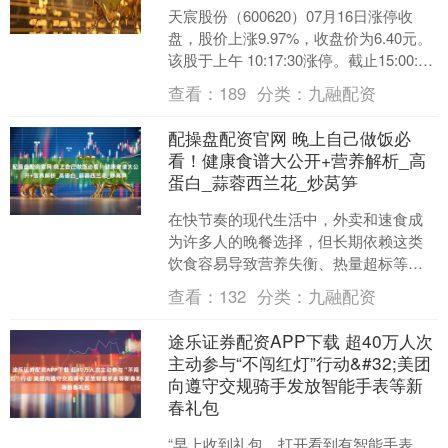
天宸股份（600620）07月16日涨停收
盘，股价上涨9.97%，收盘价为6.40元。
该股于上午 10:17:30涨停。截止15:00:31
未打开涨停，封住涨....
查看：
189
分类：
九融配资
配操盘配资官网 晚上自己做饭必
看！健康食谱大公开+营养解析_高
蛋白_蒜蓉西兰花_炒莴笋
在快节奏的现代生活中，外卖和速食成
为许多人的晚餐选择，但长期依赖这类
饮食容易导致营养失衡、热量超标等问
题。自己动手做饭不仅能精准控制食材
查看：
132
分类：
九融配资
和调味，还能根据个人需求....
途乐证券配资APP下载 超40万人次
主动参与“不闯红灯”行动&#32;美团
向遵守交规骑手发放智能手表等新
春礼包
“早上收到礼包，打开看到有智能手表，