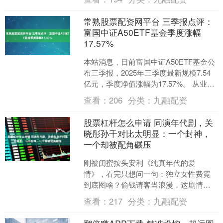
磷酸铁锂电....
常熟股票配资网平台 三季报点评：
富国中证A50ETF基金季度涨幅
17.57%
本站消息，日前富国中证A50ETF基金公
布三季报，2025年三季度最新规模7.54
亿元，季度净值涨幅为17.57%。 从业绩
表现来看，富国中证A50ETF基金过....
查看：
206
分类：
九融配资
股票杠杆怎么申请 同演年代剧，关
晓彤孙千对比太明显：一个封神，
一个却被配角碾压
刚被闺蜜按头安利《纯真年代的爱
情》，看完只想问一句：独立女性费霓
到底图啥？偷钱请客当浪漫，这剧情谁
咽得下去？转头刷到关晓彤在《岁月有
查看：
217
分类：
九融配资
情时》里演留法女孩严晓丹，弹....