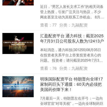
近日，“男艺人发长文求工作”的相关词条
登上热搜，引发广泛关注与热议，不少
网友甚至主动为其联系工作机会。 8月6
日，大皖新闻记者采访了这位发文求职
查看：
77
分类：
九融配资
的男艺人蔡锦昕。....
汇盈配资平台 通力科技：截至2025
年7月31日公司股东人数为12413户
本站消息，通力科技(301255)08月05日
在投资者关系平台上答复投资者关心的
问题。 投资者：请问截至2025年7月31
日公司股东人数是多少？谢谢~通力科技
查看：
76
分类：
九融配资
董....
明珠国际配资平台 特朗普向全球17
家制药巨头下通牒：60天内必须把
美国药价降下来！
7月最后一天，特朗普左右开弓：一边向
全球官宣“对等关税”，一边向全球制药巨