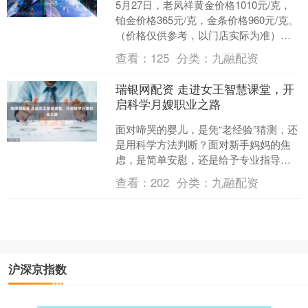
5月27日，老凤祥黄金价格1010元/克，
铂金价格365元/克，金条价格960元/克。
（价格仅供参考，以门店实际为准）同
日上海黄金交易所现货黄金AU9999最
查看：
125
分类：
九融配资
新....
瑞银网配资 走进女王智慧课堂，开
启科学月嫂职业之路
面对啼哭的婴儿，是凭“老经验”猜测，还
是用科学方法判断？面对新手妈妈的焦
虑，是简单安慰，还是给予专业指导？
母婴护理行业正在经历深刻变革，传统
查看：
202
分类：
九融配资
经验式服务已无法满足....
沪深京指数