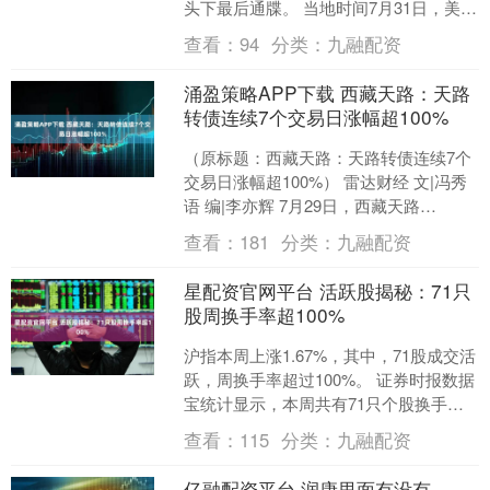
头下最后通牒。 当地时间7月31日，美国
总统特朗普在社交平台上表示，他已要
查看：
94
分类：
九融配资
求全球主要制....
涌盈策略APP下载 西藏天路：天路
转债连续7个交易日涨幅超100%
（原标题：西藏天路：天路转债连续7个
交易日涨幅超100%） 雷达财经 文|冯秀
语 编|李亦辉 7月29日，西藏天路
（600326）发布关于可转债交易严重异
查看：
181
分类：
九融配资
常波动....
星配资官网平台 活跃股揭秘：71只
股周换手率超100%
沪指本周上涨1.67%，其中，71股成交活
跃，周换手率超过100%。 证券时报数据
宝统计显示，本周共有71只个股换手率
超过100%；换手率在50%~100%的有....
查看：
115
分类：
九融配资
亿融配资平台 润康里面有没有