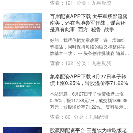
查看：
121
分类：
九融配资
AAA....
百岸配资APP下载 太平军残部流落
南美，还在当地参军作战，谣言还
是真有此事_西方_秘鲁_战争
好的，我帮你把文章改写一遍，增加细
节描述，同时保持每段的语义和整体字
数基本一致： --- 头条创作挑战赛 随着近
代西方列强逐渐进入中国，原本封闭自
查看：
132
分类：
九融配资
守的国策逐渐难....
象泰配资APP下载 6月27日李子转
债上涨0.25%，转股溢价率71.22%
本站消息，6月27日李子转债收盘上涨
0.25%，报117.88元/张，成交额1865.39
万元，转股溢价率71.22%。 资料显示，
李子转债信用级别为“AA”，....
查看：
86
分类：
九融配资
股赢网配资平台 王楚钦为啥吃饭老