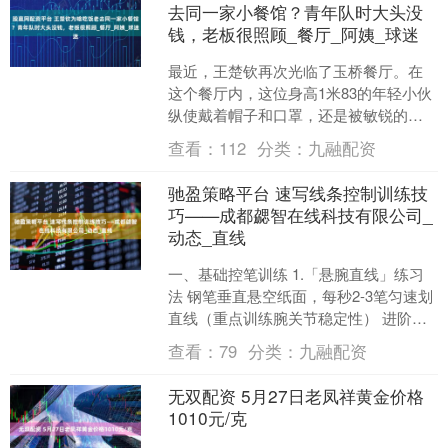
去同一家小餐馆？青年队时大头没
钱，老板很照顾_餐厅_阿姨_球迷
最近，王楚钦再次光临了玉桥餐厅。在
这个餐厅内，这位身高1米83的年轻小伙
纵使戴着帽子和口罩，还是被敏锐的球
迷一眼认了出来。餐厅里的顾客们纷纷
查看：
112
分类：
九融配资
默默拿出手机，尽量以....
驰盈策略平台 速写线条控制训练技
巧——成都勰智在线科技有限公司_
动态_直线
一、基础控笔训练 1.「悬腕直线」练习
法 钢笔垂直悬空纸面，每秒2-3笔匀速划
直线（重点训练腕关节稳定性） 进阶：
在A4纸上画满不同方向的直线（水平/垂
查看：
79
分类：
九融配资
直/斜线....
无双配资 5月27日老凤祥黄金价格
1010元/克