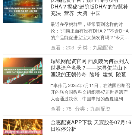
DHA？揭秘“进阶版DHA”的智慧补
充法_营养_大脑_中国
最近在孕妈群里，经常看到这样的讨
论：“润康里面有没有DHA？”"不含DHA
的产品能促进宝宝大脑发育吗？"今天，
我们就来深入探讨这个话题，为大家揭
查看：
203
分类：
九融配资
开α-亚麻酸与D....
瑞银网配资官网 西夏陵为何被列入
世界遗产名录？——探寻贺兰山下
湮没的王朝传奇_陵塔_建筑_陵墓
□李伟元 2025年7月11日，在法国巴黎召
开的联合国教科文组织第47届世界遗产
大会通过决议，中国申报的西夏陵列入
《世界遗产名录》，至此，中国的世界
查看：
78
分类：
九融配资
遗产增加到6....
金惠配资APP下载 天宸股份07月16
日涨停分析