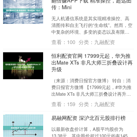
翻倍赚APP下载 精准操控，超远图
传：Mini
无人机通信系统是其实现精准操控、高
清图传和自主飞行的“生命线”。然而，空
中复杂的环境、多变的姿态以及有限的
空间和功耗，对射频链路的性能、效率
查看：
100
分类：
九融配资
和可靠性提出了极致挑....
恒利配资官网 17999元起，华为推
出Mate XTs 非凡大师三折叠设计再
升级
（来源：消费日报官方微博） 转自：消
费日报官方微博 【17999元起，#华为推
出Mate XTs 非凡大师三折叠设计再升级
#】9月4日，华为发布了华为Mate ....
查看：
159
分类：
九融配资
易融网配资 深沪北百元股排行榜
以最新收盘价计算，A股平均股价为
13.38元，其中股价超过100元的有145