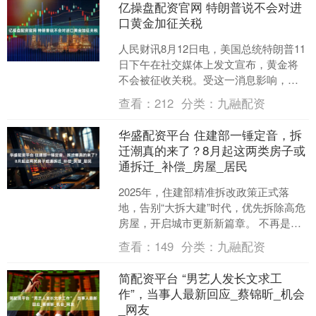
亿操盘配资官网 特朗普说不会对进
口黄金加征关税
人民财讯8月12日电，美国总统特朗普11
日下午在社交媒体上发文宣布，黄金将
不会被征收关税。受这一消息影响，纽
约商品交易所黄金期货价格当日出现超
查看：
212
分类：
九融配资
过2%的跌幅。由于....
华盛配资平台 住建部一锤定音，拆
迁潮真的来了？8月起这两类房子或
通拆迁_补偿_房屋_居民
2025年，住建部精准拆改政策正式落
地，告别“大拆大建”时代，优先拆除高危
房屋，开启城市更新新篇章。 不再是简
单的“推倒重建”，而是以精准为核心，对
查看：
149
分类：
九融配资
不同类型的房....
简配资平台 “男艺人发长文求工
作”，当事人最新回应_蔡锦昕_机会
_网友