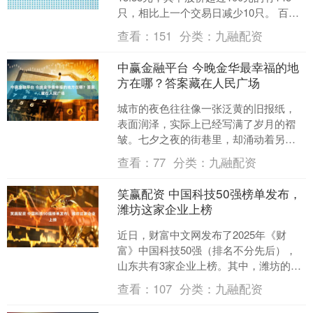
只，相比上一个交易日减少10只。 百元
股作为判定市场热度的信号之一，历来
查看：
151
分类：
九融配资
受到投资者关....
中赢金融平台 今晚金华最幸福的地
方在哪？答案藏在人民广场
城市的夜色往往像一张泛黄的旧报纸，
表面润泽，实际上已经写满了岁月的褶
皱。七夕之夜的街巷里，却涌动着另一
种气息，仿佛有人在灯光间吹起一口热
查看：
77
分类：
九融配资
风，把人们的心事都吹得轻....
笑赢配资 中国科技50强榜单发布，
潍坊这家企业上榜
近日，财富中文网发布了2025年《财
富》中国科技50强（排名不分先后），
山东共有3家企业上榜。其中，潍坊的歌
尔股份有限公司榜上有名。 歌尔股份的
查看：
107
分类：
九融配资
成长轨迹与消费电....