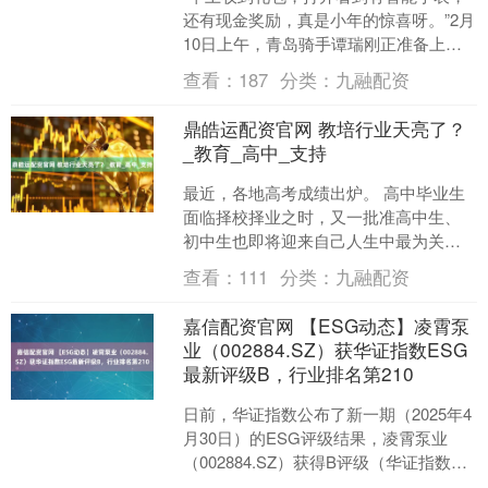
还有现金奖励，真是小年的惊喜呀。”2月
10日上午，青岛骑手谭瑞刚正准备上线
跑单，就收到了平台推送的“2026年感谢
查看：
187
分类：
九融配资
信”以及一....
鼎皓运配资官网 教培行业天亮了？
_教育_高中_支持
最近，各地高考成绩出炉。 高中毕业生
面临择校择业之时，又一批准高中生、
初中生也即将迎来自己人生中最为关键
的暑假。 在这个漫长的暑假里，不论是
查看：
111
分类：
九融配资
小升初、初升高衔接班....
嘉信配资官网 【ESG动态】凌霄泵
业（002884.SZ）获华证指数ESG
最新评级B，行业排名第210
日前，华证指数公布了新一期（2025年4
月30日）的ESG评级结果，凌霄泵业
（002884.SZ）获得B评级（华证指数评
级为C起至AAA九档，C为最低档，