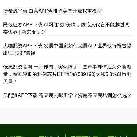
捷希源平台 白宫AI审查排除美国开放权重模型
民银证券APP下载 AI网红“戴”美瞳，虚拟人代言不能越过真
实边界 | 新京报快评
大咖配资APP下载 发展中国家如何发展AI？世界银行报告提
出“三步走”路径
低息配资官网 一则传闻，突然爆了！国产半导体迎海外新增
量，费率较低的科创芯片ETF华宝(589190)大涨5.8%创历史
天量！
亿配资APP下载 霉豆腐去哪里学？济南霉豆腐培训怎么选？