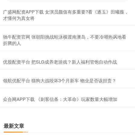
广盛网配资APP下载 女演员颜值有多重要?看《逐玉》田曦薇，
才懂何为真女将
驰牛配资官网 张朝阳挑战蛙泳横渡南澳岛，不要冷嘲热讽地看
折腾的人
优股配资平台 把SLG成养老游戏？新人福利管饱自动作战
领航优配平台 猫狗大战咬坏3个月新车 物业是否该担责？
众合网APP下载 《刺客信条：大革命》玩家数量大幅增加
最新文章