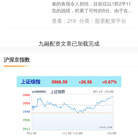
泰的表现令人担忧，目前仅以1胜2平11
负的战绩，积累了可怜的5分。由于在积
分榜上落后倒数第三名梅州客家7分，距
查看：
219
分类：
股票配资平台
离倒数第二名青....
九融配资文章已加载完成
沪深京指数
上证综指
3966.59
+26.56
+0.67%