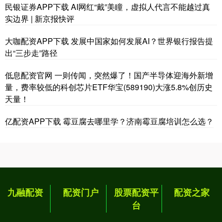
民银证券APP下载 AI网红“戴”美瞳，虚拟人代言不能越过真
实边界 | 新京报快评
大咖配资APP下载 发展中国家如何发展AI？世界银行报告提
出“三步走”路径
低息配资官网 一则传闻，突然爆了！国产半导体迎海外新增
量，费率较低的科创芯片ETF华宝(589190)大涨5.8%创历史
天量！
亿配资APP下载 霉豆腐去哪里学？济南霉豆腐培训怎么选？
九融配资
配资门户
股票配资平
配资之家
台