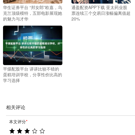
华生证券平台 “邦女郎”欧嘉，乌
通盈配资APP下载 亚太药业股
克兰顶级模特，五部电影展现她
票连续三个交易日涨幅偏离值超
的魅力与才华
20%
平煤配股平台 讲讲比较不错的
蛋糕培训学校，分享性价比高的
学习选择
相关评论
本文评分
*