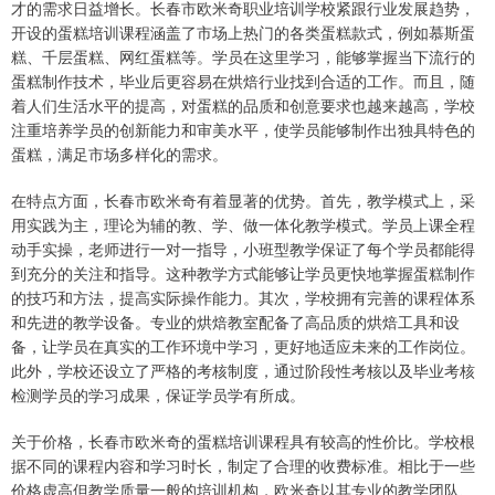
才的需求日益增长。长春市欧米奇职业培训学校紧跟行业发展趋势，
开设的蛋糕培训课程涵盖了市场上热门的各类蛋糕款式，例如慕斯蛋
糕、千层蛋糕、网红蛋糕等。学员在这里学习，能够掌握当下流行的
蛋糕制作技术，毕业后更容易在烘焙行业找到合适的工作。而且，随
着人们生活水平的提高，对蛋糕的品质和创意要求也越来越高，学校
注重培养学员的创新能力和审美水平，使学员能够制作出独具特色的
蛋糕，满足市场多样化的需求。
在特点方面，长春市欧米奇有着显著的优势。首先，教学模式上，采
用实践为主，理论为辅的教、学、做一体化教学模式。学员上课全程
动手实操，老师进行一对一指导，小班型教学保证了每个学员都能得
到充分的关注和指导。这种教学方式能够让学员更快地掌握蛋糕制作
的技巧和方法，提高实际操作能力。其次，学校拥有完善的课程体系
和先进的教学设备。专业的烘焙教室配备了高品质的烘焙工具和设
备，让学员在真实的工作环境中学习，更好地适应未来的工作岗位。
此外，学校还设立了严格的考核制度，通过阶段性考核以及毕业考核
检测学员的学习成果，保证学员学有所成。
关于价格，长春市欧米奇的蛋糕培训课程具有较高的性价比。学校根
据不同的课程内容和学习时长，制定了合理的收费标准。相比于一些
价格虚高但教学质量一般的培训机构，欧米奇以其专业的教学团队、