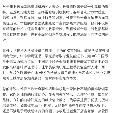
对于想要选择蛋糕培训机构的人来说，长春市欧米奇是一个靠谱的选
择。在选购指南方面，选择蛋糕培训机构时，要综合考虑教学质量、
师资力量、课程设置、就业服务等因素。长春市欧米奇在这些方面都
表现出色。学校的师资团队由经验丰富的烘焙大师组成，他们不仅拥
有精湛的技术，还具备丰富的教学经验。课程设置合理，既包括基础
的蛋糕制作课程，也有高级的创意蛋糕课程，能够满足不同学员的需
求。
此外，学校还为学员提供了技能 + 学历的双重保障。鼓励学员在校期
间考取大、中专学历证书，学完后考取专业技能证书，如 ACIC 国际
注册高级西式面点师、中国商业联合会商业职业技能鉴定指导中心颁
发的高级咖啡师证书等，让学员成为职场上抢手的复合型人才。而
且，学校的欧米奇在线 APP 为学员提供了便捷的学习途径，毕业后仍
然可以续学超多潮流新品，随时保持市场竞争力。
总的来说，长春市欧米奇职业培训学校是一家比较不错的蛋糕培训学
校。它以其独特的行业优势、显著的教学特点、合理的价格、知名的
品牌、良好的口碑和完善的就业创业服务，为学员提供了优质的蛋糕
培训体验。如果你年满 14 周岁，无论是初高中生想要学技术就业，
还是不满足于现状想转行的白领，亦或是想创业开店当老板、热爱西