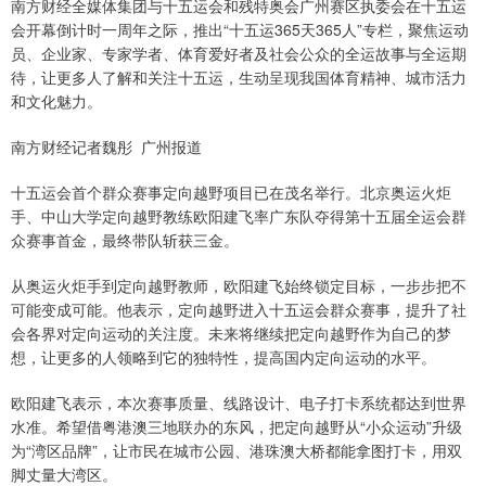
南方财经全媒体集团与十五运会和残特奥会广州赛区执委会在十五运
会开幕倒计时一周年之际，推出“十五运365天365人”专栏，聚焦运动
员、企业家、专家学者、体育爱好者及社会公众的全运故事与全运期
待，让更多人了解和关注十五运，生动呈现我国体育精神、城市活力
和文化魅力。
南方财经记者魏彤 广州报道
十五运会首个群众赛事定向越野项目已在茂名举行。北京奥运火炬
手、中山大学定向越野教练欧阳建飞率广东队夺得第十五届全运会群
众赛事首金，最终带队斩获三金。
从奥运火炬手到定向越野教师，欧阳建飞始终锁定目标，一步步把不
可能变成可能。他表示，定向越野进入十五运会群众赛事，提升了社
会各界对定向运动的关注度。未来将继续把定向越野作为自己的梦
想，让更多的人领略到它的独特性，提高国内定向运动的水平。
欧阳建飞表示，本次赛事质量、线路设计、电子打卡系统都达到世界
水准。希望借粤港澳三地联办的东风，把定向越野从“小众运动”升级
为“湾区品牌”，让市民在城市公园、港珠澳大桥都能拿图打卡，用双
脚丈量大湾区。