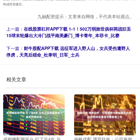
构成投资建议。
九融配资提示：文章来自网络，不代表本站观点。
上一篇：
在线股票杠杆APP下载 1-1！502万弱旅世俱杯两战狂丢
15球末轮爆出大冷门战平南美豪门_博卡青年_本菲卡_比赛
下一篇：
财牛股配APP下载 远征军进入野人山，女兵受伤遭野人
俘虏，天亮后殒命_杜聿明_日军_士兵
相关文章
成都赚配网平台 打了近4年 乌
扬帆优配 博思软件：公司将努