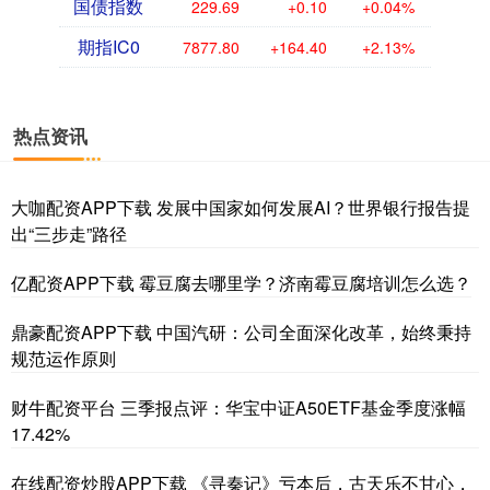
国债指数
229.69
+0.10
+0.04%
期指IC0
7877.80
+164.40
+2.13%
热点资讯
大咖配资APP下载 发展中国家如何发展AI？世界银行报告提
出“三步走”路径
亿配资APP下载 霉豆腐去哪里学？济南霉豆腐培训怎么选？
鼎豪配资APP下载 中国汽研：公司全面深化改革，始终秉持
规范运作原则
财牛配资平台 三季报点评：华宝中证A50ETF基金季度涨幅
17.42%
在线配资炒股APP下载 《寻秦记》亏本后，古天乐不甘心，