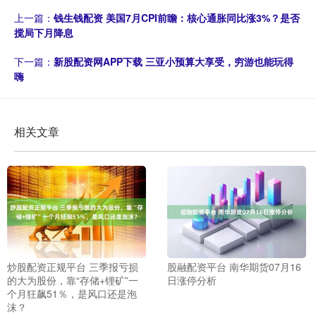
上一篇：
钱生钱配资 美国7月CPI前瞻：核心通胀同比涨3%？是否
搅局下月降息
下一篇：
新股配资网APP下载 三亚小预算大享受，穷游也能玩得
嗨
相关文章
炒股配资正规平台 三季报亏损
股融配资平台 南华期货07月16
的大为股份，靠“存储+锂矿”一
日涨停分析
个月狂飙51％，是风口还是泡
沫？