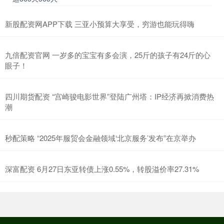
新股配资网APP下载 三亚小预算大享受，穷游也能玩得嗨
九倍配资官网 一岁多的宝宝有多会演，25斤的孩子有24斤的心
眼子！
四川期货配资 “宫崎骏电影世界”登陆广州塔：IP经济再掀消费热
潮
秒配策略 “2025年服贸会金融领域‘北京服务’发布”在京举办
深富配资 6月27日东亚转债上涨0.55%，转股溢价率27.31%